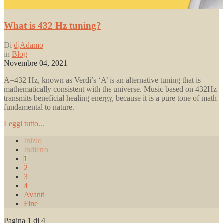
What is 432 Hz tuning?
Di
djAdamo
in
Blog
Novembre 04, 2021
A=432 Hz, known as Verdi’s ‘A’ is an alternative tuning that is
mathematically consistent with the universe. Music based on 432Hz
transmits beneficial healing energy, because it is a pure tone of math
fundamental to nature.
Leggi tutto...
Inizio
Indietro
1
2
3
4
Avanti
Fine
Pagina 1 di 4