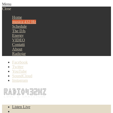
Menu
Close
Home
musica 432 Hz
Schedule
The DJs
Energy
VIDEO
Contatti
About
Radiojar
Facebook
Twitter
YouTube
SoundCloud
Instagram
Listen Live