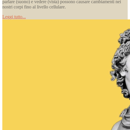
parlare (suono) e vedere (vista) possono causare cambiamenti nei
nostri corpi fino al livello cellulare.
Leggi tutto...